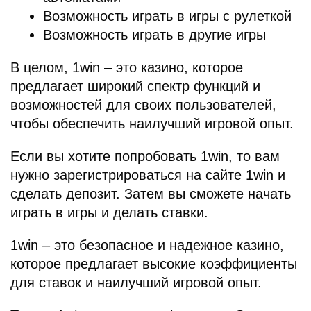
Возможность играть в игры с рулеткой
Возможность играть в другие игры
В целом, 1win – это казино, которое
предлагает широкий спектр функций и
возможностей для своих пользователей,
чтобы обеспечить наилучший игровой опыт.
Если вы хотите попробовать 1win, то вам
нужно зарегистрироваться на сайте 1win и
сделать депозит. Затем вы сможете начать
играть в игры и делать ставки.
1win – это безопасное и надежное казино,
которое предлагает высокие коэффициенты
для ставок и наилучший игровой опыт.