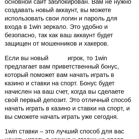
основной сайт заблокирован. Вам не нужно
создавать новый аккаунт, вы можете
использовать свои логин и пароль для
входа в 1win зеркало. Это удобно и
безопасно, так как ваш аккаунт будет
защищен от мошенников и хакеров.
Если вы новый
1 вин
игрок, то 1win
предлагает вам приветственный бонус,
который поможет вам начать играть в
казино и ставки на спорт. Бонус будет
начислен на ваш счет, когда вы сделаете
свой первый депозит. Это отличный способ
начать играть в казино и ставки на спорт, и
вы сможете начать играть уже сегодня.
1win ставки – это лучший способ для вас