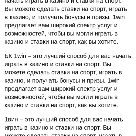
начать играть в казино и ставки на спорт.
Вы можете сделать ставки на спорт, играть
в казино, и получать бонусы и призы. 1win
предлагает вам широкий спектр услуг и
возможностей, чтобы вы могли играть в
казино и ставки на спорт, как вы хотите.
БК 1win – это лучший способ для вас начать
играть в казино и ставки на спорт. Вы
можете сделать ставки на спорт, играть в
казино, и получать бонусы и призы. 1win
предлагает вам широкий спектр услуг и
возможностей, чтобы вы могли играть в
казино и ставки на спорт, как вы хотите.
1вин – это лучший способ для вас начать
играть в казино и ставки на спорт. Вы
можете сделать ставки на спорт, играть в