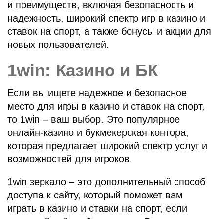
и преимуществ, включая безопасность и
надежность, широкий спектр игр в казино и
ставок на спорт, а также бонусы и акции для
новых пользователей.
1win: Казино и БК
Если вы ищете надежное и безопасное
место для игры в казино и ставок на спорт,
то 1win – ваш выбор. Это популярное
онлайн-казино и букмекерская контора,
которая предлагает широкий спектр услуг и
возможностей для игроков.
1win зеркало – это дополнительный способ
доступа к сайту, который поможет вам
играть в казино и ставки на спорт, если