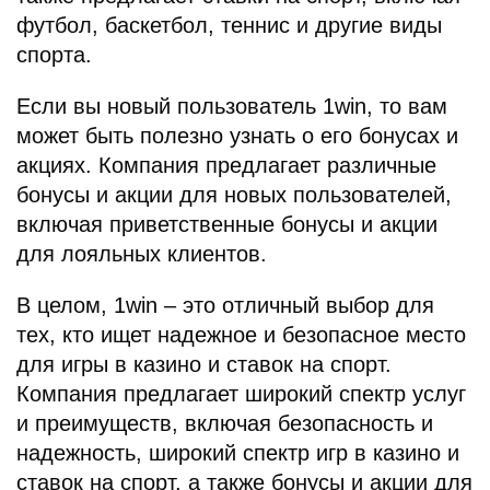
футбол, баскетбол, теннис и другие виды
спорта.
Если вы новый пользователь 1win, то вам
может быть полезно узнать о его бонусах и
акциях. Компания предлагает различные
бонусы и акции для новых пользователей,
включая приветственные бонусы и акции
для лояльных клиентов.
В целом, 1win – это отличный выбор для
тех, кто ищет надежное и безопасное место
для игры в казино и ставок на спорт.
Компания предлагает широкий спектр услуг
и преимуществ, включая безопасность и
надежность, широкий спектр игр в казино и
ставок на спорт, а также бонусы и акции для