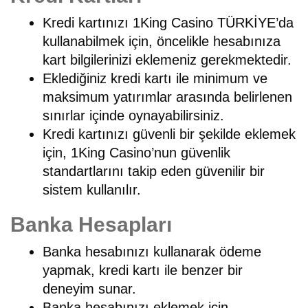
Kredi kartınızı 1King Casino TÜRKİYE’da
kullanabilmek için, öncelikle hesabınıza
kart bilgilerinizi eklemeniz gerekmektedir.
Eklediğiniz kredi kartı ile minimum ve
maksimum yatırımlar arasında belirlenen
sınırlar içinde oynayabilirsiniz.
Kredi kartınızı güvenli bir şekilde eklemek
için, 1King Casino’nun güvenlik
standartlarını takip eden güvenilir bir
sistem kullanılır.
Banka Hesapları
Banka hesabınızı kullanarak ödeme
yapmak, kredi kartı ile benzer bir
deneyim sunar.
Banka hesabınızı eklemek için,