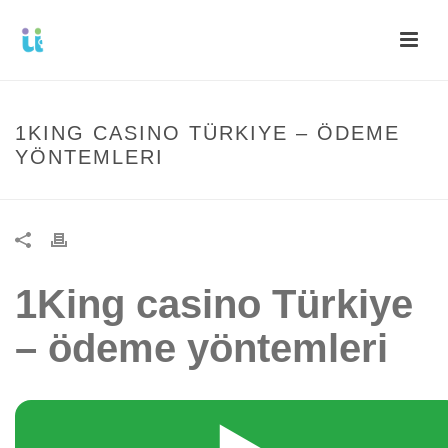
1KING CASINO TÜRKIYE – ÖDEME
YÖNTEMLERI
1King casino Türkiye
– ödeme yöntemleri